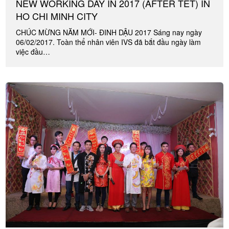
NEW WORKING DAY IN 2017 (AFTER TET) IN
HO CHI MINH CITY
CHÚC MỪNG NĂM MỚI- ĐINH DẬU 2017 Sáng nay ngày
06/02/2017. Toàn thể nhân viên IVS đã bắt đầu ngày làm
việc đầu…