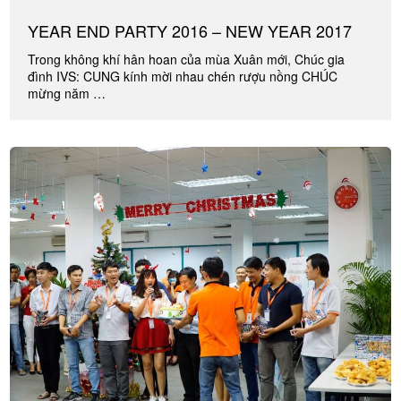
YEAR END PARTY 2016 – NEW YEAR 2017
Trong không khí hân hoan của mùa Xuân mới, Chúc gia
đình IVS: CUNG kính mời nhau chén rượu nồng CHÚC
mừng năm …