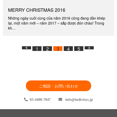
MERRY CHRISTMAS 2016
Những ngày cuối cùng của năm 2016 cũng đang dần khép
lại, một năm mới – năm 2017 – sắp được đón chào! Trong
kh…
1
2
3
4
5
ご相談・お問い合わせ
03-4400-7047
info
indivisys.jp