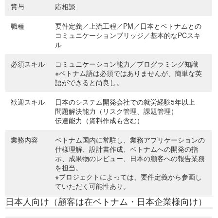
賞与
応相談
職種
要件定義／上流工程／PM／日本とベトナムとの
コミュニケーションブリッジ／基本的なPCスキ
ル
必須スキル
コミュニケーション能力／プログラミング知識
※ベトナム語は必須ではありませんが、簡単な英
語ができると尚良し。
歓迎スキル
日本のシステム開発会社での就労経験5年以上
問題解決能力（リスク管理、課題管理）
伝達能力（資料作成も含む）
業務内容
ベトナム国内に常駐し、業務アプリケーションの
仕様理解、設計書作成、ベトナムへの開発の指
示、成果物のレビュー、日本の顧客への報告業務
を担当。
※プロジェクトによっては、要件定義から参画し
ていただく可能性あり。
日本人向け（顧客は在ベトナム・日本企業様向け）