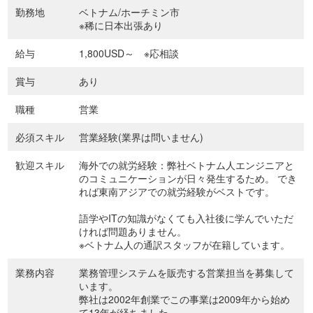
勤務地
ベトナム/ホーチミン市
※稀に日本出張あり
給与
1,800USD～ ※応相談
賞与
あり
職種
営業
必須スキル
営業経験(業界は問いません)
歓迎スキル
海外での就労経験：弊社ベトナム人エンジニアと
のコミュニケーションが日々発生するため。 でき
れば東南アジアでの就労経験がベストです。
語学やITの知識がなくても入社後に学んでいただ
ければ問題ありません。
※ベトナム人の通訳スタッフが在籍しています。
業務内容
業務管理システムを販売する営業担当を募集して
います。
弊社は2002年創業でこの事業は2009年から始め
て13年が経ちました。