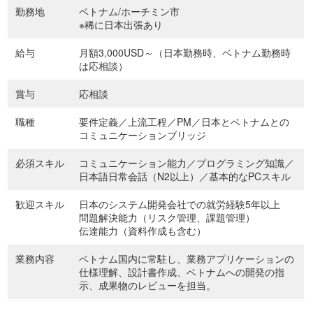
勤務地
ベトナム/ホーチミン市
※稀に日本出張あり
給与
月額3,000USD～（日本勤務時、ベトナム勤務時
は応相談）
賞与
応相談
職種
要件定義／上流工程／PM／日本とベトナムとの
コミュニケーションブリッジ
必須スキル
コミュニケーション能力／プログラミング知識／
日本語日常会話（N2以上）／基本的なPCスキル
歓迎スキル
日本のシステム開発会社での就労経験5年以上
問題解決能力（リスク管理、課題管理）
伝達能力（資料作成も含む）
業務内容
ベトナム国内に常駐し、業務アプリケーションの
仕様理解、設計書作成、ベトナムへの開発の指
示、成果物のレビューを担当。