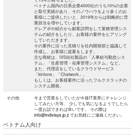
ベトナム国内の日系企業4000社のうち10%の企業
と取引実績があり、そのノウハウをより多くのお
客様にご提供したいと、2019年からは戦略的に営
業担当を増やしています。
テレアポや紹介から顧客訪問をして業務管理シス
テムの紹介をしたり、お客様の要件をヒアリング
していただきます。
その要件に沿った見積りを社内開発部と協議して
作成し、お客様に提案をします。
主な商材は、IVS自社製品の「人事給与勤怠シス
テム」「生産管理・在庫管理システム」など。
また、代理店をしているクラウドサービス
「kintone」「Chatwork」。
もしくは、お客様要件に沿ったフルクスラッチの
システム開発。
その他
今まで営業をしていたが今後IT業界にチャレンジ
してみたい方等、 少しでも気になるようでしたら
一度お話できれば幸いです。 その際は
info@indivisys.jp
までお気軽にご連絡ください。
ベトナム人向け