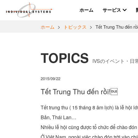
ホーム
サービス
ホーム
>
トピックス
>
Tết Trung Thu đến rồi
TOPICS
IVSのイベント・
2015/09/22
Tết Trung Thu đến rồi!
Tết trung thu ( 15 tháng 8 âm lịch) là lễ h
Bản, Thái Lan…
Nhiều lễ hội cũng được tổ chức để chào đón 
Ở Việt Nam, ngoài việc chào đón trời vào ch