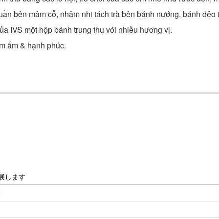
y quần bên mâm cỗ, nhâm nhi tách trà bên bánh nướng, bánh dẻo 
ủa IVS một hộp bánh trung thu với nhiều hương vị.
đầm ấm & hạnh phúc.
出展します
U