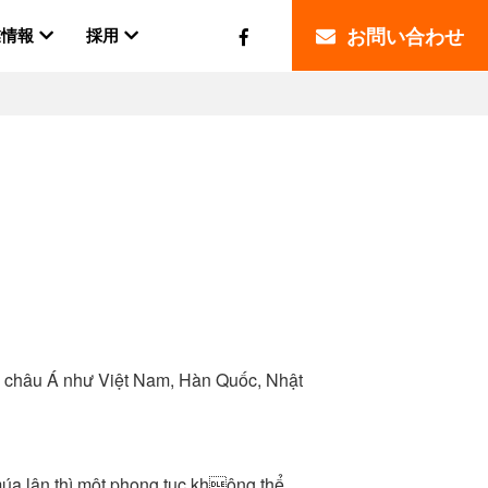
業情報
採用
お問い合わせ
gia châu Á như Việt Nam, Hàn Quốc, Nhật
 múa lân thì một phong tục không thể