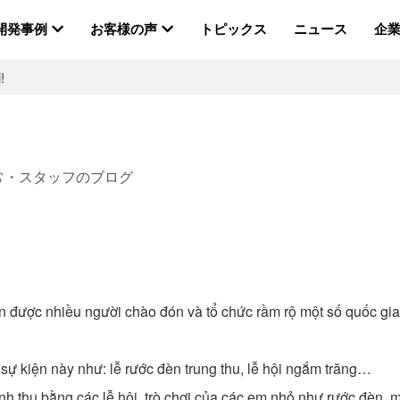
開発事例
お客様の声
トピックス
ニュース
企
!
日常・スタッフのブログ
ội lớn được nhiều người chào đón và tổ chức rầm rộ một số quốc 
sự kiện này như: lễ rước đèn trung thu, lễ hội ngắm trăng…
ính thu bằng các lễ hội, trò chơi của các em nhỏ như rước đèn,